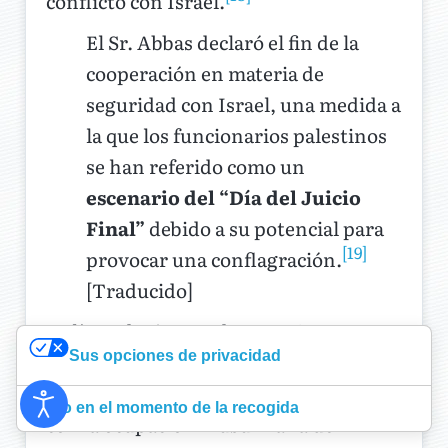
conflicto con Israel.
El Sr. Abbas declaró el fin de la
cooperación en materia de
seguridad con Israel, una medida a
la que los funcionarios palestinos
se han referido como un
escenario del “Día del Juicio
Final”
debido a su potencial para
[19]
provocar una conflagración.
[Traducido]
La línea de tiempo de 1290 años apunta
Sus opciones de privacidad
directamente a la fuente de la
supurante y antigua herida relacionada
Aviso en el momento de la recogida
con la ocupación musulmana del