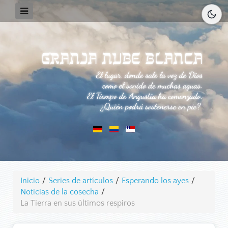
Inicio
/
Series de artículos
/
Esperando los ayes
/
Noticias de la cosecha
/
La Tierra en sus últimos respiros