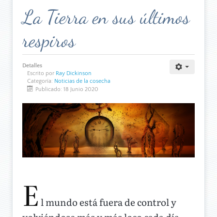
La Tierra en sus últimos
respiros
Detalles
Escrito por
Ray Dickinson
Categoría:
Noticias de la cosecha
Publicado: 18 Junio 2020
E
l mundo está fuera de control y
volviéndose más y más loco cada día.