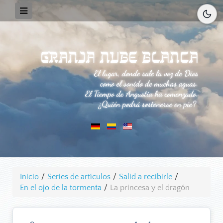
Inicio
/
Series de artículos
/
Salid a recibirle
/
En el ojo de la tormenta
/
La princesa y el dragón