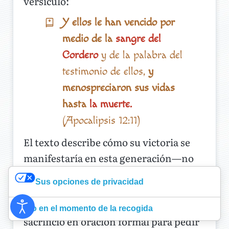
versículo:
Y ellos le han vencido por
medio de la
sangre del
Cordero
y de la palabra del
testimonio de ellos,
y
menospreciaron sus vidas
hasta
la muerte.
(Apocalipsis 12:11)
El texto describe cómo su victoria se
manifestaría en esta generación—no
amarían sus vidas hasta
la
muerte.
Sus opciones de privacidad
Esto nos lleva al
sacrificio de Filadelfia
en 2016, cuando la iglesia hizo el
Aviso en el momento de la recogida
sacrificio en oración formal para pedir