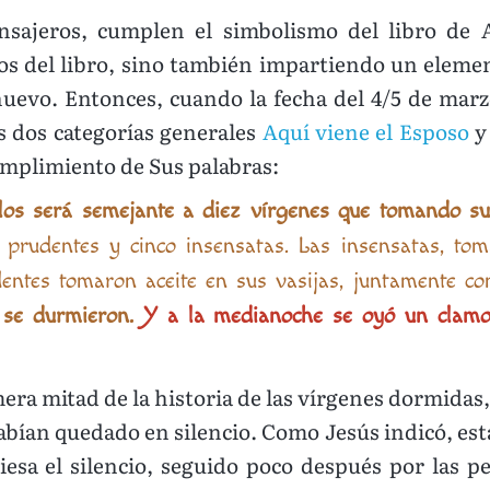
ajeros, cumplen el simbolismo del libro de A
os del libro, sino también impartiendo un element
uevo. Entonces, cuando la fecha del 4/5 de marzo
s dos categorías generales
Aquí viene el Esposo
umplimiento de Sus palabras:
elos será semejante a diez vírgenes que tomando sus
 prudentes y cinco insensatas. Las insensatas, t
dentes tomaron aceite en sus vasijas, juntamente c
 se durmieron.
Y a la medianoche se oyó un clamor:
mera mitad de la historia de las vírgenes dormidas
abían quedado en silencio. Como Jesús indicó, esta t
iesa el silencio, seguido poco después por las p