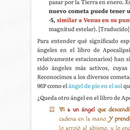
pasar por la Tierra en enero. E
nuevo cometa puede tener u
-5,
similar a Venus en su pun
magnitud estelar). [Traducido]
Para entender qué significado esp
ángeles en el libro de Apocalips
relativamente estacionarios) han s
sido ángeles más activos, cuyas
Reconocimos a los diversos cometas 
96P como el
ángel de pie en el sol
que
¿Queda otro ángel en el libro de Apo
Vi
a un ángel
que descendía
cadena en la mano.
Y prend
lo arrojó al abismo, y lo e