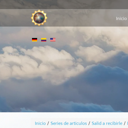
Inicio
Inicio
/
Series de artículos
/
Salid a recibirle
/