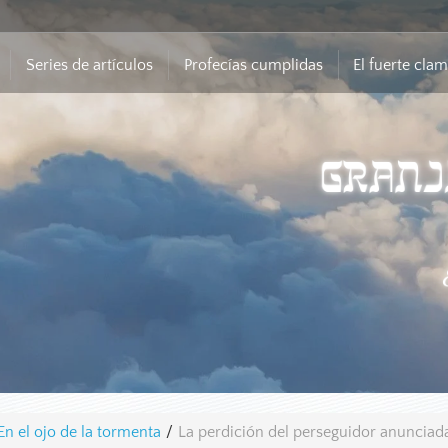
Series de artículos
Profecías cumplidas
El fuerte cla
En el ojo de la tormenta
/
La perdición del perseguidor anunciad