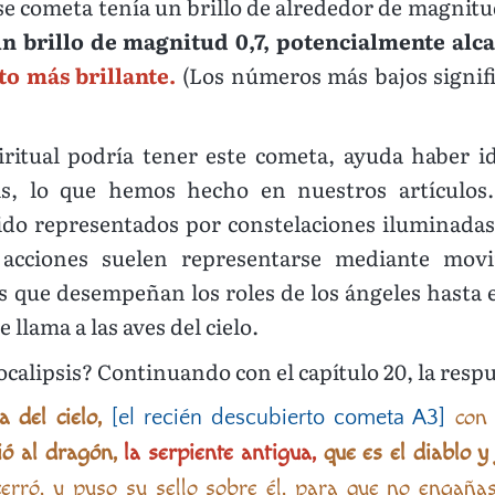
se cometa tenía un brillo de alrededor de magnitud 
n brillo de magnitud 0,7, potencialmente a
to más brillante.
(Los números más bajos signifi
iritual podría tener este cometa, ayuda haber i
is, lo que hemos hecho en nuestros artículos
ido representados por constelaciones iluminadas
 acciones suelen representarse mediante movi
que desempeñan los roles de los ángeles hasta el 
 llama a las aves del cielo.
calipsis? Continuando con el capítulo 20, la respu
 del cielo,
con 
[el recién descubierto cometa A3]
ió al dragón,
la serpiente antigua,
que es el diablo y
ncerró, y puso su sello sobre él, para que no engaña