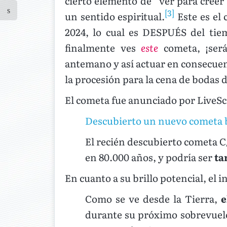
cierto elemento de “ver para creer
[3]
un sentido espiritual.
Este es el
2024, lo cual es DESPUÉS del tie
finalmente ves
este
cometa, ¡será
antemano y así actuar en consecuenc
la procesión para la cena de bodas 
El cometa fue anunciado por LiveSc
Descubierto un nuevo cometa bri
El recién descubierto cometa 
en 80.000 años, y podría ser
ta
En cuanto a su brillo potencial, el 
Como se ve desde la Tierra,
e
durante su próximo sobrevuelo