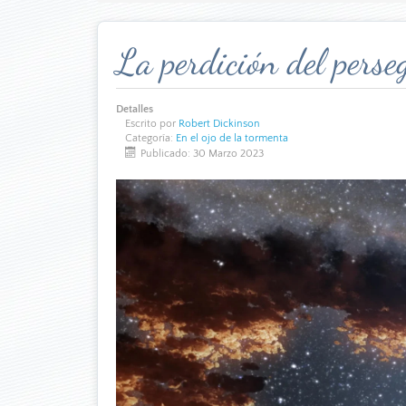
La perdición del pers
Detalles
Escrito por
Robert Dickinson
Categoría:
En el ojo de la tormenta
Publicado: 30 Marzo 2023