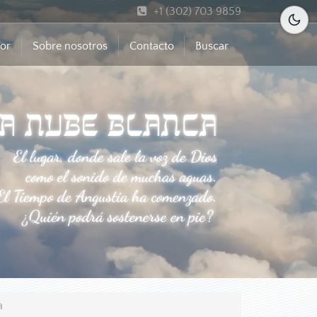
+1 (302) 703 9859
mor
Sobre nosotros
Contacto
Buscar
a