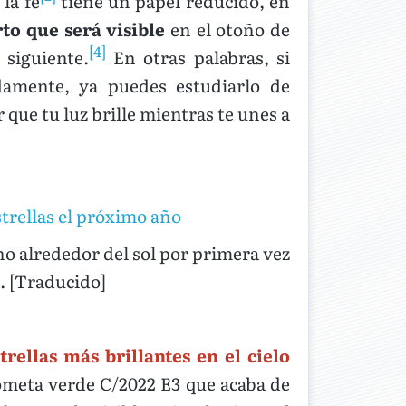
la fe
tiene un papel reducido, en
to que será visible
en el otoño de
[4]
 siguiente.
En otras palabras, si
damente, ya puedes estudiarlo de
que tu luz brille mientras te unes a
strellas el próximo año
o alrededor del sol por primera vez
. [Traducido]
strellas más brillantes en el cielo
ometa verde C/2022 E3 que acaba de