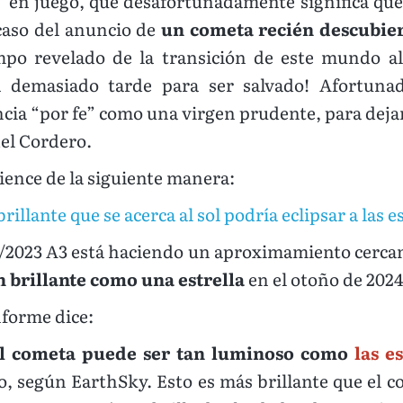
” en juego, que desafortunadamente significa que 
 caso del anuncio de
un cometa recién descubier
mpo revelado de la transición de este mundo al
 demasiado tarde para ser salvado! Afortuna
ia “por fe” como una virgen prudente, para dejar 
del Cordero.
ience de la siguiente manera:
llante que se acerca al sol podría eclipsar a las e
C/2023 A3 está haciendo un aproximamiento cercan
n brillante como una estrella
en el otoño de 2024
informe dice:
l cometa puede ser tan luminoso como
las e
, según EarthSky. Esto es más brillante que el c