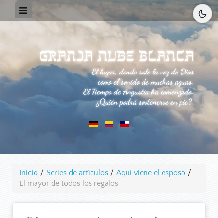
Inicio
/
Series de artículos
/
Aquí viene el esposo
/
El mayor de todos los regalos