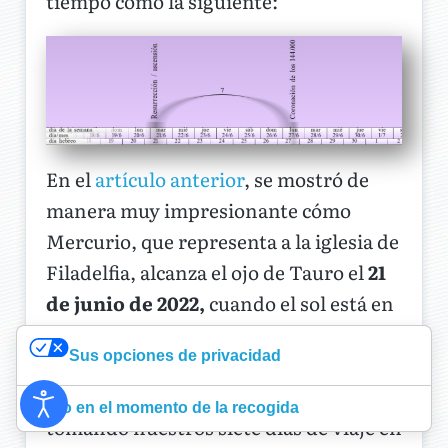
tiempo como la siguiente:
En el
artículo anterior
, se mostró de
manera muy impresionante cómo
Mercurio, que representa a la iglesia de
Filadelfia, alcanza el ojo de Tauro el
21
de junio de 2022,
cuando el sol está en
el ecuador galáctico como lo estaba en
Sus opciones de privacidad
el momento de la resurrección de
Cristo. A partir de ese momento,
Aviso en el momento de la recogida
tomando nuestros siete días de viaje en