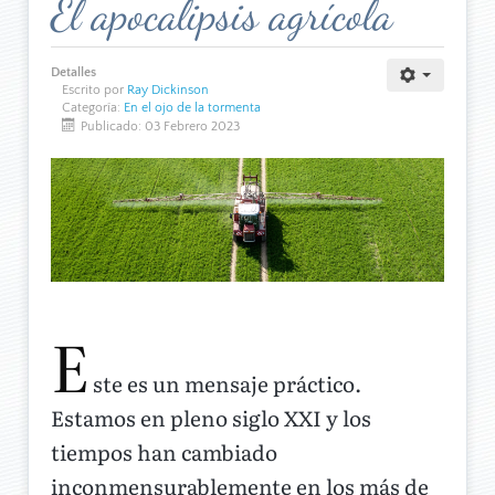
El apocalipsis agrícola
Detalles
Escrito por
Ray Dickinson
Categoría:
En el ojo de la tormenta
Publicado: 03 Febrero 2023
E
ste es un mensaje práctico.
Estamos en pleno siglo XXI y los
tiempos han cambiado
inconmensurablemente en los más de