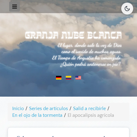
Inicio
/
Series de artículos
/
Salid a recibirle
/
En el ojo de la tormenta
/
El apocalipsis agrícola