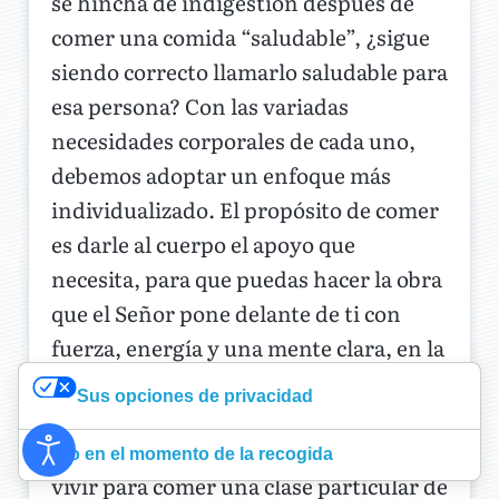
se hincha de indigestión después de
comer una comida “saludable”, ¿sigue
siendo correcto llamarlo saludable para
esa persona? Con las variadas
necesidades corporales de cada uno,
debemos adoptar un enfoque más
individualizado. El propósito de comer
es darle al cuerpo el apoyo que
necesita, para que puedas hacer la obra
que el Señor pone delante de ti con
fuerza, energía y una mente clara, en la
medida de lo posible después de seis
Sus opciones de privacidad
milenios de degradación por el pecado.
Debemos comer para vivir, en lugar de
Aviso en el momento de la recogida
vivir para comer una clase particular de