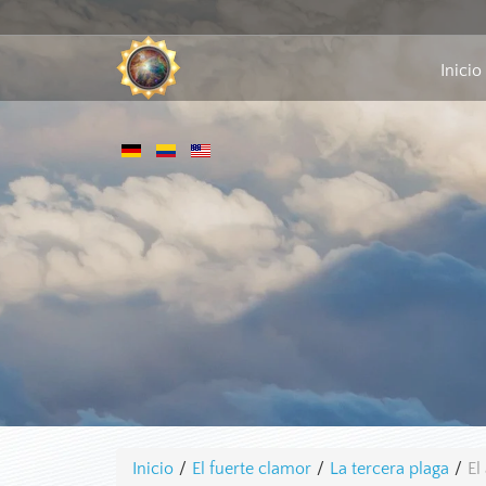
Inicio
Inicio
/
El fuerte clamor
/
La tercera plaga
/
El