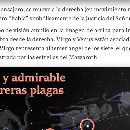
ensajero, se mueve a la derecha (en movimiento r
ro “habla” simbólicamente de la justicia del Señor
de visión amplio en la imagen de arriba para inc
ra desde la derecha. Virgo y Venus están asociados
irgo representa al tercer ángel de los siete, el qu
strada por las estrellas del Mazzaroth.