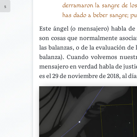
derramaron la sangre de los 
has dado a beber sangre; pue
Este ángel (o mensajero) habla de ju
son cosas que normalmente asociam
las balanzas, o de la evaluación de 
balanza). Cuando volvemos nuestr
mensajero en verdad habla de justic
es el 29 de noviembre de 2018, al día