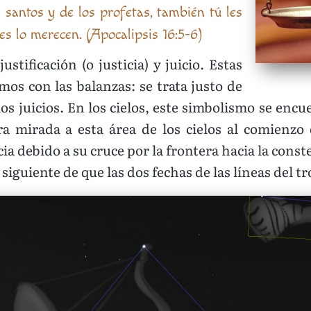
santos y de los profetas, también tú les
s lo merecen. (Apocalipsis 16:5-6)
stificación (o justicia) y juicio. Estas
os con las balanzas: se trata justo de
los juicios. En los cielos, este simbolismo se encu
a mirada a esta área de los cielos al comienzo 
ia debido a su cruce por la frontera hacia la cons
 siguiente de que las dos fechas de las líneas del t