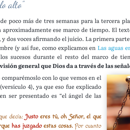
o alto”
e poco más de tres semanas para la tercera plag
an aproximadamente ese marco de tiempo. El texto
, y dos voces afirmando el juicio. La primera part
embre (y así fue, como explicamos en
Las aguas e
os sucesos durante el resto del marco de tiem
visión general que Dios da a través de las señale
go comparémoslo con lo que vemos en el
(versículo 4), ya que eso fue explicado
 en ser presentado es “el ángel de las
que decía:
Justo
eres tú, oh Señor, el que
orque
has juzgado
estas cosas.
Por cuanto