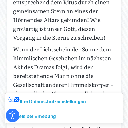
entsprechend dem Ritus durch einen
gemeinsamen Stern an eines der
Hörner des Altars gebunden! Wie
großartig ist unser Gott, diesen
Vorgang in die Sterne zu schreiben!
Wenn der Lichtschein der Sonne dem
himmlischen Geschehen im nächsten
Akt des Dramas folgt, wird der
bereitstehende Mann ohne die
Gesellschaft anderer Himmelskörper –
als nur die der Fixsterne – allein mit
dem Sündenbock in die dunkle
Ihre Datenschutzeinstellungen
Wildnis geschickt. Nun ist es zu spät,
Hinweis bei Erhebung
noch weitere Sünden auf Asasel zu