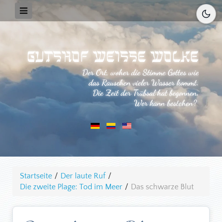
Startseite
/
Der laute Ruf
/
Die zweite Plage: Tod im Meer
/
Das schwarze Blut