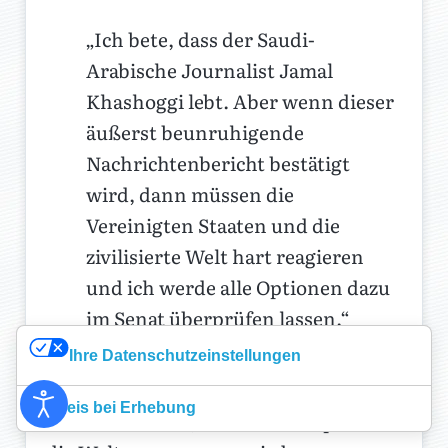
„Ich bete, dass der Saudi-
Arabische Journalist Jamal
Khashoggi lebt. Aber wenn dieser
äußerst beunruhigende
Nachrichtenbericht bestätigt
wird, dann müssen die
Vereinigten Staaten und die
zivilisierte Welt hart reagieren
und ich werde alle Optionen dazu
im Senat überprüfen lassen.“
Sein Gebet möge Gottes Ohr erreichen,
Ihre Datenschutzeinstellungen
sonst sehe ich eine Plagenschale mit
Hinweis bei Erhebung
schwarzem Blut, die über Europa und