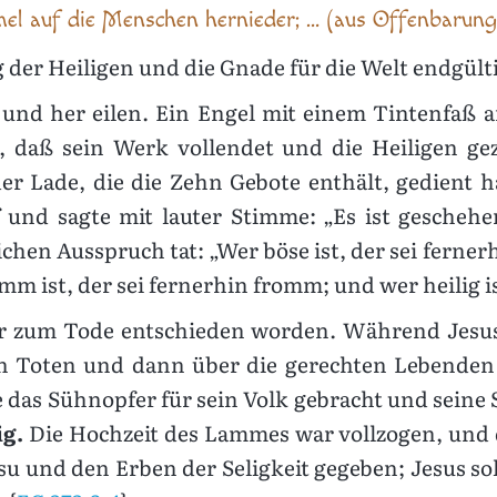
el auf die Menschen hernieder; … (aus Offenbarung 1
g der Heiligen und die Gnade für die Welt endgül
und her eilen. Ein Engel mit einem Tintenfaß an
 daß sein Werk vollendet und die Heiligen gez
der Lade, die die Zehn Gebote enthält, gedient h
und sagte mit lauter Stimme: „Es ist geschehen
ichen Ausspruch tat: „Wer böse ist, der sei ferner
m ist, der sei fernerhin fromm; und wer heilig ist
r zum Tode entschieden worden. Während Jesus
en Toten und dann über die gerechten Lebenden 
e das Sühnopfer für sein Volk gebracht und seine
ig.
Die Hochzeit des Lammes war vollzogen, und 
und den Erben der Seligkeit gegeben; Jesus soll