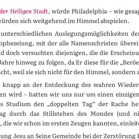
der Heiligen Stadt,
würde Philadelphia – wie gesag
 würden sich weitgehend im Himmel abspielen.
unterschiedlichen Auslegungsmöglichkeiten de
Prophezeiung, mit der alle Namenschristen über
 doch versuchten diejenigen, die die Erscheinu
hre hinweg zu folgen, da Er diese für die „Beröe
ht, weil sie sich nicht für den Himmel, sondern al
 knapp an der Entdeckung des wahren Wieder
den wird – hatten wir uns nur um einen einzigen
ges Studium den „doppelten Tag“ der Rache he
 Tag durch das Stillstehen des Mondes (und n
, die wir schon im ersten Zeugen kannten, einlei
isung Jesu an Seine Gemeinde bei der Zerstörung