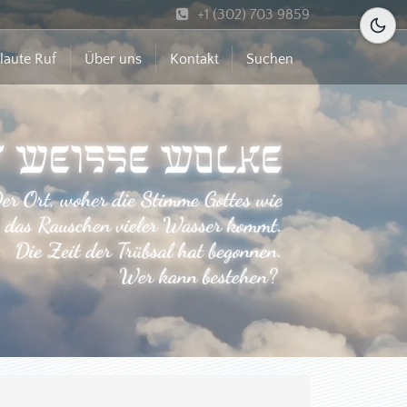
+1 (302) 703 9859
laute Ruf
Über uns
Kontakt
Suchen