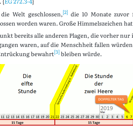
 {
EG 272.3-4
}
[2]
die Welt geschlossen,
die 10 Monate zuvor f
lossen worden waren. Große Himmelszeichen hat
unkt bereits alle anderen Plagen, die vorher nu
ngen waren, auf die Menschheit fallen würden u
[3]
 Entrückung bewahrt
bleiben würde.