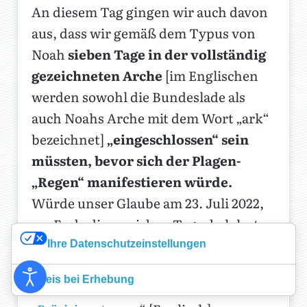
An diesem Tag gingen wir auch davon
aus, dass wir gemäß dem Typus von
Noah
sieben Tage in der vollständig
gezeichneten Arche
[im Englischen
werden sowohl die Bundeslade als
auch Noahs Arche mit dem Wort „ark“
bezeichnet]
„eingeschlossen“ sein
müssten, bevor sich der Plagen-
„Regen“ manifestieren würde.
Würde unser Glaube am 23. Juli 2022,
am Ende dieser sieben Tage, belohnt
und wir zum Sehen kommen? Dieses
Ihre Datenschutzeinstellungen
Datum wurde auch durch Pastor Dana
Hinweis bei Erhebung
Coverstone in seinem