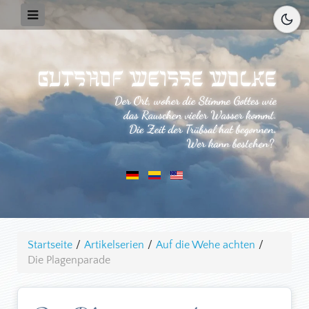
Startseite
/
Artikelserien
/
Auf die Wehe achten
/
Die Plagenparade