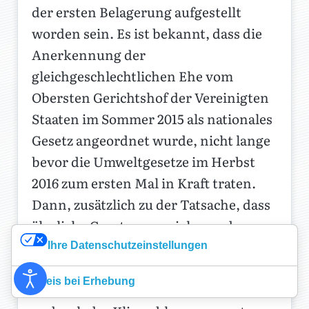
der ersten Belagerung aufgestellt
worden sein. Es ist bekannt, dass die
Anerkennung der
gleichgeschlechtlichen Ehe vom
Obersten Gerichtshof der Vereinigten
Staaten im Sommer 2015 als nationales
Gesetz angeordnet wurde, nicht lange
bevor die Umweltgesetze im Herbst
2016 zum ersten Mal in Kraft traten.
Dann, zusätzlich zu der Tatsache, dass
ähnliche Gesetze von vielen anderen
Nationen sowohl vor als auch nach der
Ihre Datenschutzeinstellungen
Entscheidung des Obersten US-
Hinweis bei Erhebung
Gerichtshofs erlassen wurden, wurde