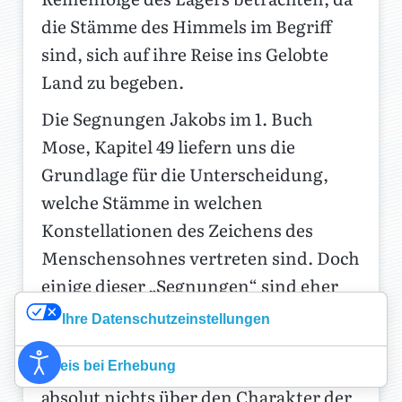
die Stämme des Himmels im Begriff
sind, sich auf ihre Reise ins Gelobte
Land zu begeben.
Die Segnungen Jakobs im 1. Buch
Mose, Kapitel 49 liefern uns die
Grundlage für die Unterscheidung,
welche Stämme in welchen
Konstellationen des Zeichens des
Menschensohnes vertreten sind. Doch
einige dieser „Segnungen“ sind eher
wie Flüche, ähnlich wie bestimmte
Ihre Datenschutzeinstellungen
Sternbilder im Allgemeinen eine
negative Symbolik haben. Dies sagt
Hinweis bei Erhebung
absolut nichts über den Charakter der