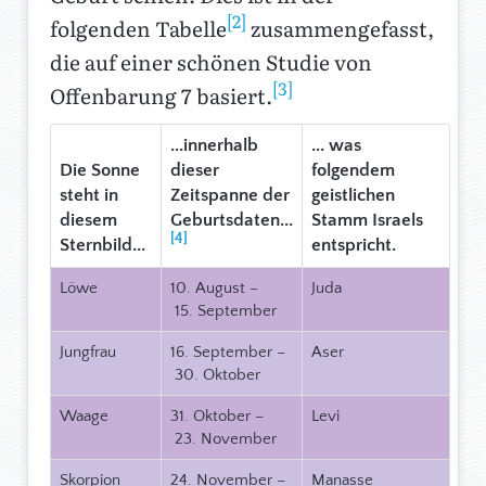
[2]
folgenden Tabelle
zusammengefasst,
die auf einer schönen Studie von
[3]
Offenbarung 7 basiert.
...innerhalb
... was
Die Sonne
dieser
folgendem
steht in
Zeitspanne der
geistlichen
diesem
Geburtsdaten...
Stamm Israels
[4]
Sternbild...
entspricht.
Löwe
10. August –
Juda
15. September
Jungfrau
16. September –
Aser
30. Oktober
Waage
31. Oktober –
Levi
23. November
Skorpion
24. November –
Manasse