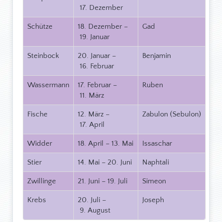
17. Dezember
Schütze
18. Dezember –
Gad
19. Januar
Steinbock
20. Januar –
Benjamin
16. Februar
Wassermann
17. Februar –
Ruben
11. März
Fische
12. März –
Zabulon (Sebulon)
17. April
Widder
18. April – 13. Mai
Issaschar
Stier
14. Mai – 20. Juni
Naphtali
Zwillinge
21. Juni – 19. Juli
Simeon
Krebs
20. Juli –
Joseph
9. August