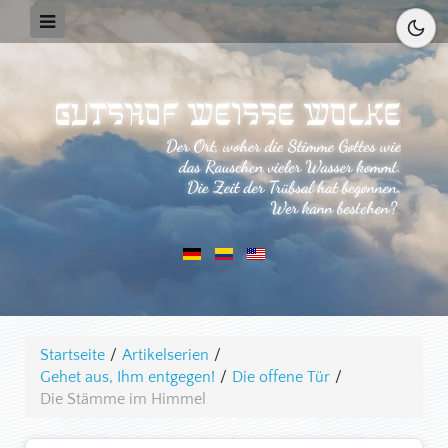
Startseite
/
Artikelserien
/
Gehet aus, Ihm entgegen!
/
Die offene Tür
/
Die Stämme im Himmel