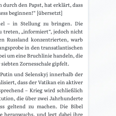
 durch den Papst, hat erklärt, dass
ess beginnen!“ [übersetzt]
el – in Stellung zu bringen. Die
 treten, „informiert“, jedoch nicht
en Russland konzentrierten, warb
tungsprobe in den transatlantischen
bei um eine Bruchlinie handeln, die
siebten Zornesschale gipfelt.
Putin und Selenskyj innerhalb der
isiert, dass der Vatikan ein aktiver
rsprechend – Krieg wird schließlich
tution, die über zwei Jahrhunderte
uss geltend zu machen. Die Bibel
he heranwuchs, und legt dabei ihre