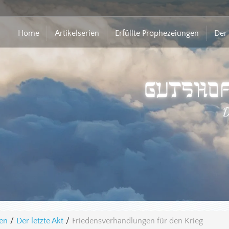
Home
Artikelserien
Erfüllte Prophezeiungen
Der 
men
/
Der letzte Akt
/
Friedensverhandlungen für den Krieg