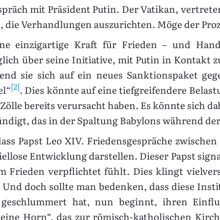
präch mit Präsident Putin. Der Vatikan, vertreten
e, die Verhandlungen auszurichten. Möge der Proz
ine einzigartige Kraft für Frieden – und Hand
ch über seine Initiative, mit Putin in Kontakt zu
end sie sich auf ein neues Sanktionspaket geg
[2]
el“
. Dies könnte auf eine tiefgreifendere Belas
Zölle bereits verursacht haben. Es könnte sich da
digt, das in der Spaltung Babylons während der 
dass Papst Leo XIV. Friedensgespräche zwischen 
iellose Entwicklung darstellen. Dieser Papst signal
em Frieden verpflichtet fühlt. Dies klingt vielve
. Und doch sollte man bedenken, dass diese Insti
 geschlummert hat, nun beginnt, ihren Einfl
„kleine Horn“, das zur römisch-katholischen Kirc