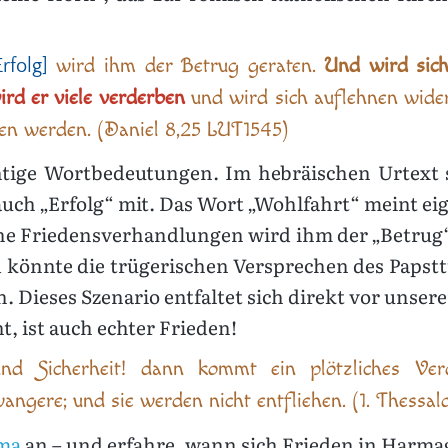
wird ihm der Betrug geraten.
Und wird sic
Erfolg]
ird er viele verderben
und wird sich auflehnen wider
en werden. (Daniel 8,25 LUT1545)
htige Wortbedeutungen. Im hebräischen Urtext
 auch „Erfolg“ mit. Das Wort „Wohlfahrt“ meint eig
iche Friedensverhandlungen wird ihm der „Betrug
d könnte die trügerischen Versprechen des Paps
en. Dieses Szenario entfaltet sich direkt vor uns
t, ist auch echter Frieden!
nd Sicherheit! dann kommt ein plötzliches Verd
gere; und sie werden nicht entfliehen. (1. Thessalo
ama
an – und erfahre, wann sich Frieden in Harm