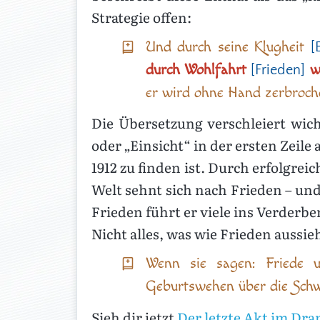
Strategie offen:
Und durch seine Klugheit
[
durch Wohlfahrt
w
[Frieden]
er wird ohne Hand zerbroch
Die Übersetzung verschleiert wic
oder „Einsicht“ in der ersten Zeile
1912 zu finden ist. Durch erfolgre
Welt sehnt sich nach Frieden – un
Frieden führt er viele ins Verderb
Nicht alles, was wie Frieden aussieh
Wenn sie sagen: Friede u
Geburtswehen über die Schwan
Sieh dir jetzt
Der letzte Akt im Dr