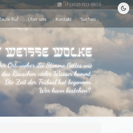
+1 (302) 703 9859
laute Ruf
Über uns
Kontakt
Suchen