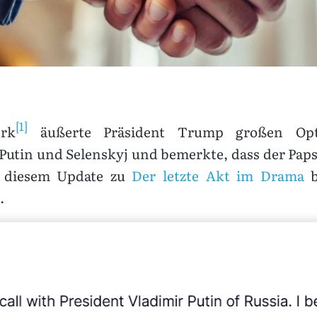
[1]
erk
äußerte Präsident Trump großen Opti
tin und Selenskyj und bemerkte, dass der Papst 
n diesem Update zu
Der letzte Akt im Drama
b
.