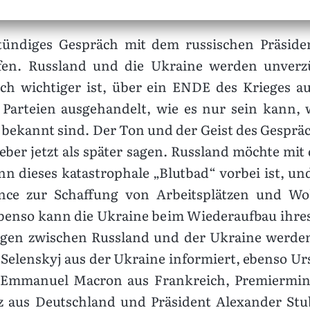
tündiges Gespräch mit dem russischen Präside
aufen. Russland und die Ukraine werden unver
och wichtiger ist, über ein ENDE des Krieges 
arteien ausgehandelt, wie es nur sein kann, w
bekannt sind. Der Ton und der Geist des Gesprä
ieber jetzt als später sagen. Russland möchte mi
dieses katastrophale „Blutbad“ vorbei ist, un
ance zur Schaffung von Arbeitsplätzen und W
enso kann die Ukraine beim Wiederaufbau ihres
ngen zwischen Russland und der Ukraine werden
elenskyj aus der Ukraine informiert, ebenso Urs
 Emmanuel Macron aus Frankreich, Premierminis
z aus Deutschland und Präsident Alexander Stu